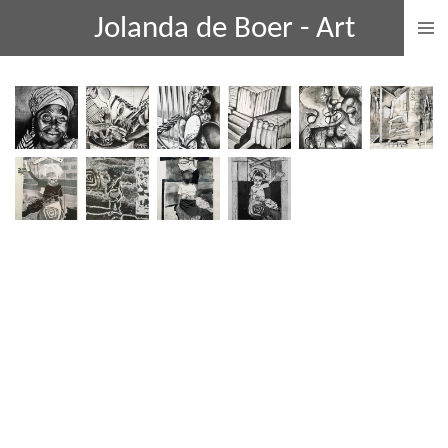
Ga
Jolanda de Boer - Art
direct
naar
de
hoofdinhoud