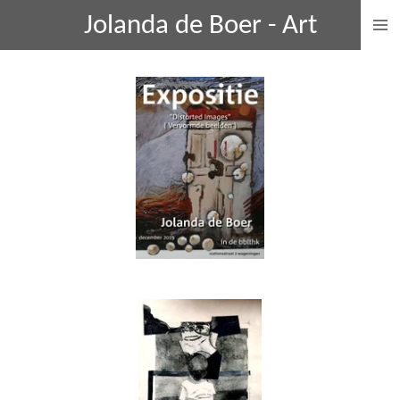
Ga
Jolanda de Boer - Art
direct
naar
de
hoofdinhoud