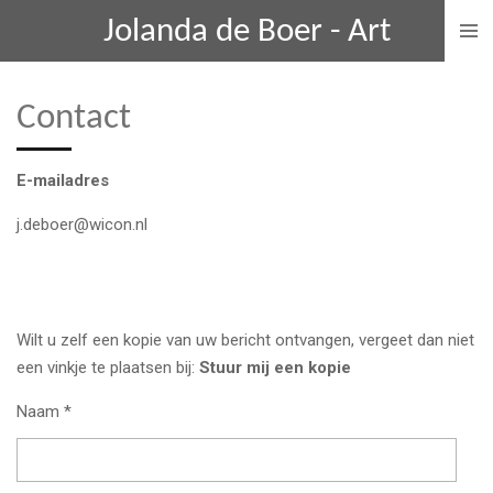
Ga
Jolanda de Boer - Art
direct
naar
de
Contact
hoofdinhoud
E-mailadres
j.deboer@wicon.nl
Wilt u zelf een kopie van uw bericht ontvangen, vergeet dan niet
een vinkje te plaatsen bij:
Stuur mij een kopie
Naam *