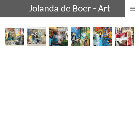
Ga
Jolanda de Boer - Art
direct
naar
de
hoofdinhoud